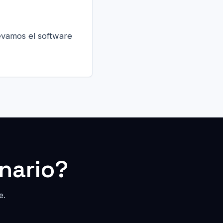
levamos el software
nario?
e.