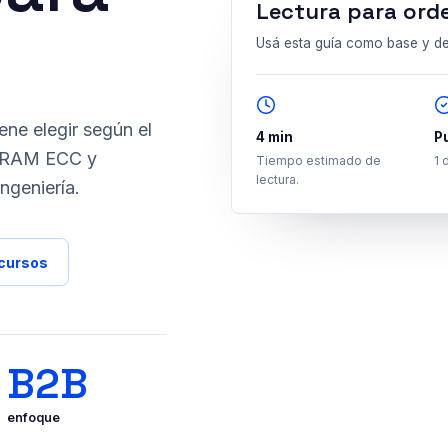
Lectura para orde
Guía
?
Usá esta guía como base y de
ene elegir según el
4 min
P
U, RAM ECC y
Tiempo estimado de
1 
lectura.
ngeniería.
ecursos
B2B
enfoque